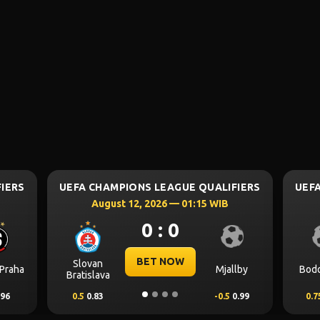
7/8/2026
ENDLY
E-FOOTBALL F24 INTERNATIONAL
E-FO
FRIENDLY
August 7, 2026 — 09:00 WIB
0 : 0
noord
e-S
BET NOW
e-Finland
e-Germany
.77
-0.
-0.75
-0.81
0.75
0.57