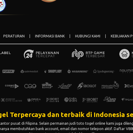
USDT
PERATURAN
|
INFORMASI BANK
|
HUBUNGI KAMI
|
KEBIJAKAN P
gel
Terpercaya dan terbaik di Indonesia s
tor pusat di Filipina. Selain permainan judi toto togel online kami juga dilengk