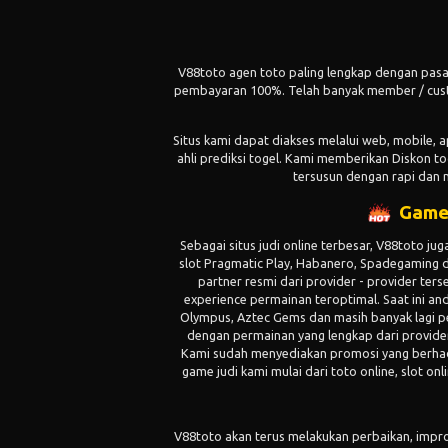
Untuk bermain di V88toto sangat gampang, 
V88toto agen toto paling lengkap dengan pasar
pembayaran 100%. Telah banyak member / custo
Situs kami dapat diakses melalui web, mobile, 
ahli prediksi togel. Kami memberikan Diskon to
tersusun dengan rapi dan
Game 
Sebagai situs judi online terbesar, V88toto j
slot Pragmatic Play, Habanero, Spadegaming d
partner resmi dari provider - provider ter
experience permainan teroptimal. Saat ini an
Olympus, Aztec Gems dan masih banyak lagi per
dengan permainan yang lengkap dari provider 
Kami sudah menyediakan promosi yang berhadi
game judi kami mulai dari toto online, slot on