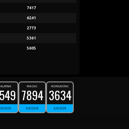
7417
6241
2773
5361
5605
ALAYSIA
MACAU
HONGKONG
549
7894
3634
/8/2026
6/8/2026
6/8/2026