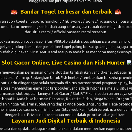
hanya membutuhkan bank account, email dan nomor telepon aktif. Daftar V8
hingga ratusan juta rupiah bahkan milliaran.
Bandar Togel terbesar dan terbaik
an sgp / togel singapore, hongkong / hk, sydney / sidney/ hk siang dan pasara
mer kami memenangkan hadiah uang ratusan juta rupiah dan menjadi seorang 
dari situs resmi / official pasaran resmi tersebut.
aplikasi maupun togel wap. Situs V88toto adalah situs pilihan para pemain pro
gel yang cukup besar dan jumlah line togel paling bersaing. Jangan lupa juga 
 mudah digunakan.
Situs AMP Kami
ataupun anda bisa mencoba mengaksesnya 
Slot Gacor Online, Live Casino dan Fish Hunter
uga menyediakan permainan online slot dan tembak ikan yang dikenal sebagai fi
an Joker Gaming. Sedangkan Untuk Fish hunter / tembak ikan tersedia provi
sebut. Perlu diingat agar selalu bermain di situs partner resmi pragmatic pla
da bisa menemukan game hot terpopuler yang ada di Indonesia melalui situs 
mainan slot populer lainnya. Slot Gacor / Slot RTP kami sudah terpercaya sej
bonafit. Anda bisa bermain Baccarat, Roulette, Sicbo, Mega Wheel, Dragon Ti
ah hingga milliaran rupiah yang dapat Anda baca langsung dari Page promos
line hingga live casino dan fish hunter. Situs web kami telah terenkripsi deng
dengan baik. Privasi dan keamanan Anda adalah prioritas situs judi kami.
Layanan Judi Digital Terbaik di Indonesia